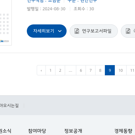
연구책임 : 조남운
구분 : 현안연구
|
발행일 : 2024-08-30
조회수 : 30
|
자세히보기
연구보고서파일
‹
1
2
...
6
7
8
9
10
11
아오시는길
|
원소식
참여마당
정보공개
경제동향