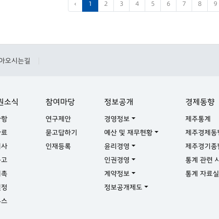
‹
1
2
3
4
5
6
7
8
9
아오시는길
|
원소식
참여마당
정보공개
경제동향
사항
연구제안
경영정보
제주통계
자료
묻고답하기
예산 및 재무현황
제주경제동
기사
인재등록
윤리경영
제주경기종
공고
인권경영
통계 관련 
위촉
계약정보
통계 자료
일정
정보공개제도
뉴스