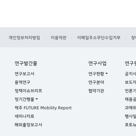
개인정보처리방침
이용약관
이메일주소무단수집거부
찾
|
|
|
연구발간물
연구사업
연구
연구보고서
연구현황
공지
용역연구
연구분야
보도
정책이슈브리프
협약기관
언론
정기간행물
채용
제주 FUTURE Mobility Report
과제
세미나자료
행사
해외출장보고서
포토