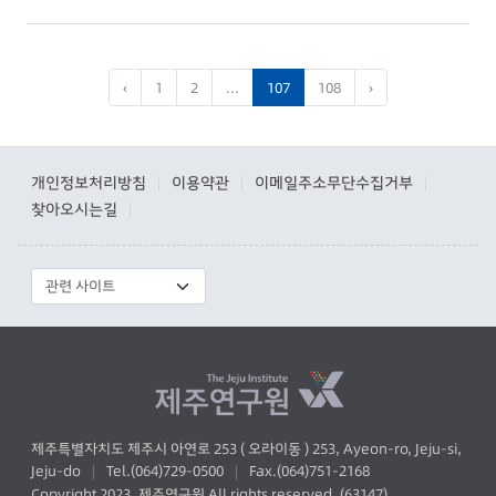
‹
1
2
...
107
108
›
개인정보처리방침
이용약관
이메일주소무단수집거부
|
|
|
찾아오시는길
|
제주특별자치도 제주시 아연로 253 ( 오라이동 ) 253, Ayeon-ro, Jeju-si,
Jeju-do
Tel.(064)729-0500
Fax.(064)751-2168
|
|
Copyright 2023. 제주연구원 All rights reserved. (63147)