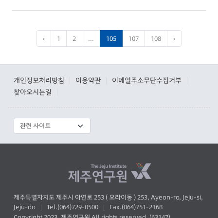
‹
1
2
...
105
107
108
›
개인정보처리방침
이용약관
이메일주소무단수집거부
|
|
|
찾아오시는길
|
제주특별자치도 제주시 아연로 253 ( 오라이동 ) 253, Ayeon-ro, Jeju-si,
Jeju-do
Tel.(064)729-0500
Fax.(064)751-2168
|
|
Copyright 2023. 제주연구원 All rights reserved. (63147)