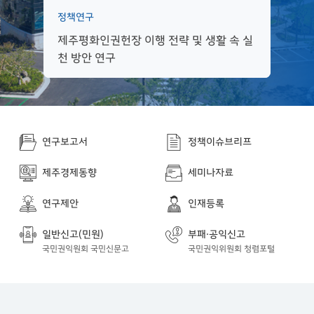
정책연구
제주평화인권헌장 이행 전략 및 생활 속 실
천 방안 연구
연구보고서
정책이슈브리프
제주경제동향
세미나자료
연구제안
인재등록
일반신고(민원)
부패·공익신고
국민권익원회 국민신문고
국민권익위원회 청렴포털