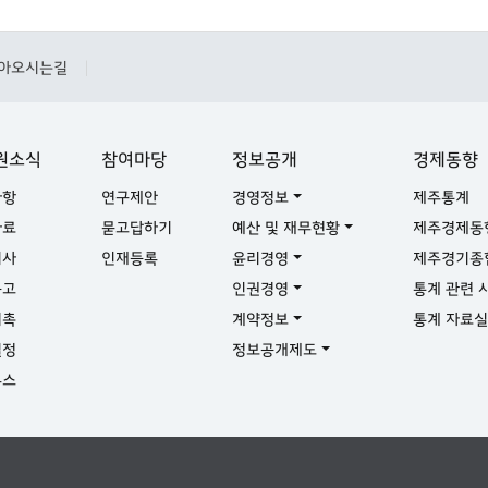
아오시는길
|
원소식
참여마당
정보공개
경제동향
사항
연구제안
경영정보
제주통계
자료
묻고답하기
예산 및 재무현황
제주경제동
기사
인재등록
윤리경영
제주경기종
공고
인권경영
통계 관련 
위촉
계약정보
통계 자료
일정
정보공개제도
뉴스