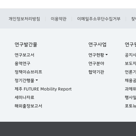
개인정보처리방침
이용약관
이메일주소무단수집거부
찾
|
|
|
연구발간물
연구사업
연구
연구보고서
연구현황
공지
용역연구
연구분야
보도
정책이슈브리프
협약기관
언론
정기간행물
채용
제주 FUTURE Mobility Report
과제
세미나자료
행사
해외출장보고서
포토