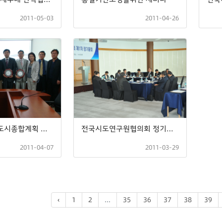
2011-05-03
2011-04-26
제주국제자유도시종합계획 아이디어 공모 시상식
전국시도연구원협의회 정기총회 -세계7대자연경관 전화투표 동참-
2011-04-07
2011-03-29
‹
1
2
...
35
36
37
38
39