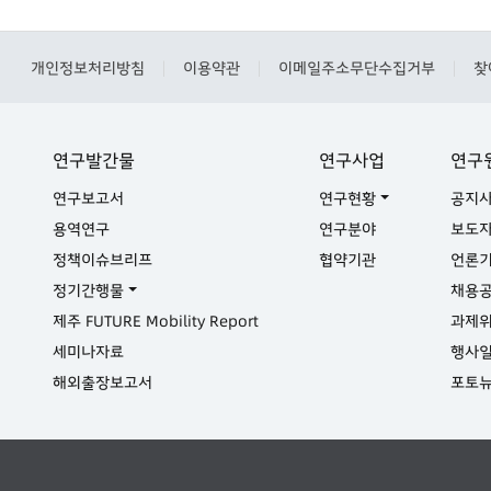
개인정보처리방침
이용약관
이메일주소무단수집거부
찾
|
|
|
연구발간물
연구사업
연구
연구보고서
연구현황
공지
용역연구
연구분야
보도
정책이슈브리프
협약기관
언론
정기간행물
채용
제주 FUTURE Mobility Report
과제
세미나자료
행사
해외출장보고서
포토