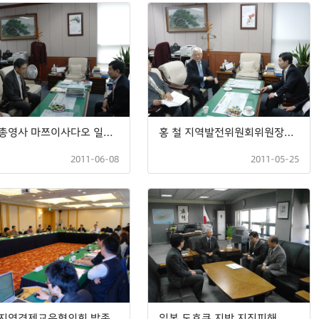
일본총영사 마쯔이사다오 일본총영사 제주발전연구원 방문
홍 철 지역발전위원회위원장과 지역발전을 위한 의견
2011-06-08
2011-05-25
지역경제교육협의회 발족
일본 도호큐 지방 지진피해 성금 전달(한일해협권연구기관협의회)