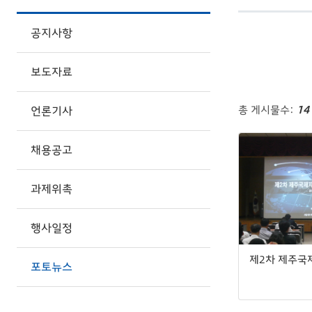
공지사항
보도자료
총 게시물수:
14
언론기사
채용공고
과제위촉
행사일정
포토뉴스