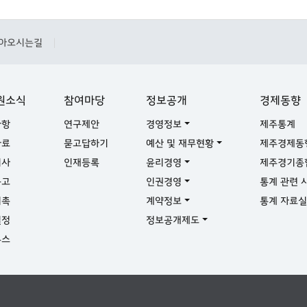
아오시는길
|
원소식
참여마당
정보공개
경제동향
사항
연구제안
경영정보
제주통계
자료
묻고답하기
예산 및 재무현황
제주경제동
기사
인재등록
윤리경영
제주경기종
공고
인권경영
통계 관련 
위촉
계약정보
통계 자료
일정
정보공개제도
뉴스