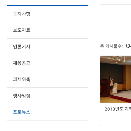
공지사항
보도자료
총 게시물수:
13
언론기사
채용공고
과제위촉
행사일정
포토뉴스