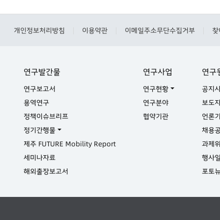
개인정보처리방침
이용약관
이메일주소무단수집거부
찾
|
|
|
연구발간물
연구사업
연구
연구보고서
연구현황
공지
용역연구
연구분야
보도
정책이슈브리프
협약기관
언론
정기간행물
채용
제주 FUTURE Mobility Report
과제
세미나자료
행사
해외출장보고서
포토