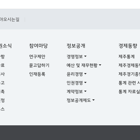
아오시는길
|
원소식
참여마당
정보공개
경제동향
사항
연구제안
경영정보
제주통계
자료
묻고답하기
예산 및 재무현황
제주경제동
기사
인재등록
윤리경영
제주경기종
공고
인권경영
통계 관련 
위촉
계약정보
통계 자료
일정
정보공개제도
뉴스