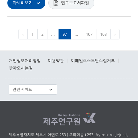
자세히보기
연구보고서파일
‹
1
2
...
97
...
107
108
›
개인정보처리방침
이용약관
이메일주소무단수집거부
|
|
|
찾아오시는길
|
제주특별자치도 제주시 아연로 253 ( 오라이동 ) 253, Ayeon-ro, Jeju-si,