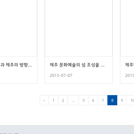
미래 그린정책과 제주의 방향(고려대학교 그린스쿨대학원 정책토론회)
제주 문화예술의 섬 조성을 위한 방향과 과제
2015-07-07
201
‹
1
2
...
5
6
7
8
9
1