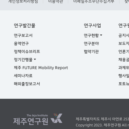
개인정보처리방침
이용약관
이메일주소무단수집거부
찾
|
|
|
연구발간물
연구사업
연구
연구보고서
연구현황
공지
용역연구
연구분야
보도
정책이슈브리프
협약기관
언론
정기간행물
채용
제주 FUTURE Mobility Report
과제
세미나자료
행사
해외출장보고서
포토
제주특별자치도 제주시 아연로 253 ( 오라이
Copyright 2023. 제주연구원 All ri