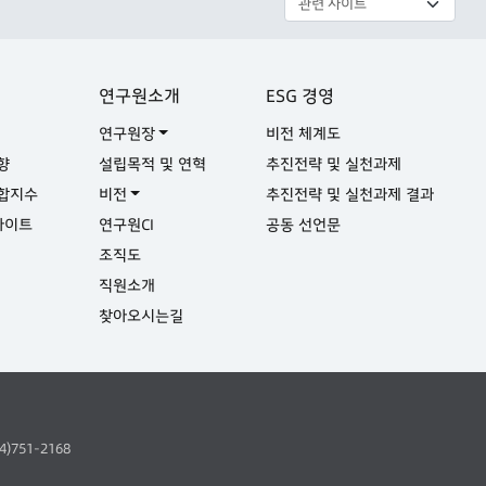
연구원소개
ESG 경영
연구원장
비전 체계도
향
설립목적 및 연혁
추진전략 및 실천과제
합지수
비전
추진전략 및 실천과제 결과
사이트
연구원CI
공동 선언문
실
조직도
직원소개
찾아오시는길
64)751-2168