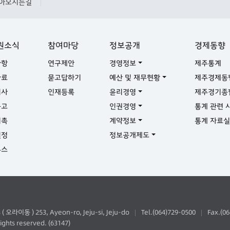
아오시는길
|
원소식
참여마당
정보공개
경제동향
사항
연구제안
경영정보
제주통계
자료
묻고답하기
예산 및 재무현황
제주경제동
기사
인재등록
윤리경영
제주경기종
공고
인권경영
통계 관련 
위촉
계약정보
통계 자료
일정
정보공개제도
뉴스
동 ) 253, Ayeon-ro, Jeju-si, Jeju-do
Tel.(064)729-0500
Fax.(0
|
|
ghts reserved. (63147)