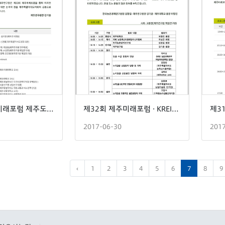
제33회 제주미래포럼 제주도시 3대 현안 개선 정책
제32회 제주미래포럼 · KREI현장대토론회
2017-06-30
201
‹
1
2
3
4
5
6
7
8
9