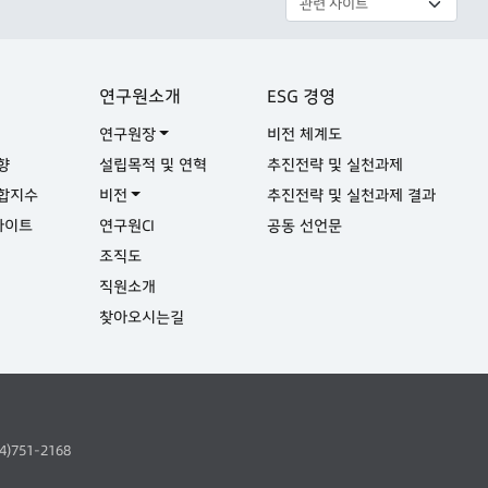
연구원소개
ESG 경영
연구원장
비전 체계도
향
설립목적 및 연혁
추진전략 및 실천과제
합지수
비전
추진전략 및 실천과제 결과
사이트
연구원CI
공동 선언문
실
조직도
직원소개
찾아오시는길
64)751-2168