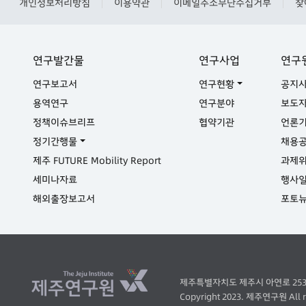
개인정보처리방침
이용약관
이메일주소무단수집거부
찾
|
|
|
연구발간물
연구사업
연구
연구보고서
연구현황
공지
용역연구
연구분야
보도
정책이슈브리프
협약기관
언론
정기간행물
채용
제주 FUTURE Mobility Report
과제
세미나자료
행사
해외출장보고서
포토
제주특별자치도 제주시 아연로 253 ( 오라이
Copyright 2023. 제주연구원 All ri