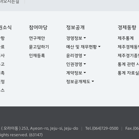
아오시는길
|
원소식
참여마당
정보공개
경제동향
사항
연구제안
경영정보
제주통계
자료
묻고답하기
예산 및 재무현황
제주경제동
기사
인재등록
윤리경영
제주경기종
공고
인권경영
통계 관련 
위촉
계약정보
통계 자료
일정
정보공개제도
뉴스
동 ) 253, Ayeon-ro, Jeju-si, Jeju-do
Tel.(064)729-0500
Fax.(0
|
|
ghts reserved. (63147)