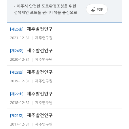
제주시 안전한 도로환경조성을 위한
PDF
정책제언 포트홀 관리대책을 중심으로
제주지역 문화예술 공공성 확보를 위
PDF
한 주체별 역할에 대한 제언
제주발전연구
[제25호]
중앙정부주도의 보유세 개편 무엇이
2021-12-31
제주연구원
|
PDF
문제인가
제주발전연구
[제24호]
지방재정투자심사의 효율적 운영을
위한 지방자치단체 공공투자관리센터
PDF
2020-12-31
제주연구원
|
의 발전 방안
제주발전연구
[제23호]
지역공동체 활성화를 위한 중간지원
PDF
조직의 기능에 대한 탐색적 연구
2019-12-31
제주연구원
|
차고지증명제 운영 현황 및 실태 고찰
PDF
제주발전연구
[제22호]
2018-12-31
제주연구원
|
친환경기업의 제주 유치 전략
PDF
제주발전연구
[제21호]
ERGM을 활용한 고용관련 프로그램
PDF
유관기관 간 협력연결망 분석
2017-12-31
제주연구원
|