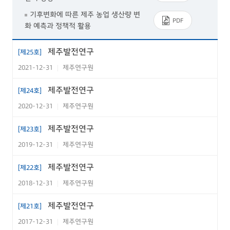
기후변화에 따른 제주 농업 생산량 변
PDF
화 예측과 정책적 활용
사전투표제의 의미 및 과제
PDF
제주발전연구
[제25호]
제주 여성 유통물류인으로서의 김만
2021-12-31
제주연구원
|
PDF
덕의 성공요인 탐구
제주발전연구
[제24호]
제주특별자치도 정부 3.0 대응방안
PDF
2020-12-31
제주연구원
|
지방정부 주민참여예산제 활성화 방
PDF
제주발전연구
[제23호]
안에 관한 연구
2019-12-31
제주연구원
|
제주발전연구
[제22호]
2018-12-31
제주연구원
|
제주발전연구
[제21호]
2017-12-31
제주연구원
|