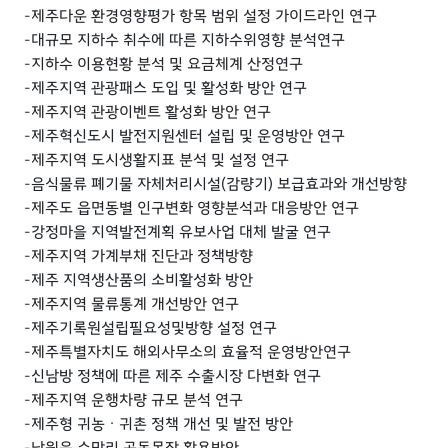
-제주다운 환경영향평가 항목 범위 설정 가이드라인 연구
-대규모 지하수 취수에 따른 지하수위영향 분석연구
-지하수 이용현황 분석 및 요금체계 산정연구
-제주지역 관광패스 도입 및 활성화 방안 연구
-제주지역 관광이벤트 활성화 방안 연구
-제주혁신도시 발전지원센터 설립 및 운영방안 연구
-제주지역 도시생활지표 분석 및 설정 연구
-음식물류 폐기물 자체처리시설(감량기) 보급효과와 개선방향
-제주도 읍면동별 인구변화 영향분석과 대응방안 연구
-강정마을 지역발전계획 유보사업 대체 발굴 연구
-제주지역 가계부채 진단과 정책방향
-제주 지역생산품의 소비활성화 방안
-제주지역 물류통계 개선방안 연구
-제주기록원설립필요성및방향 설정 연구
-제주특별자치도 해외사무소의 효율적 운영방안연구
-신남방 정책에 따른 제주 수출시장 다변화 연구
-제주지역 운행차량 규모 분석 연구
-제주형 귀농ㆍ귀촌 정책 개선 및 발전 방안
-남원읍 수망리 공동목장 활용방안