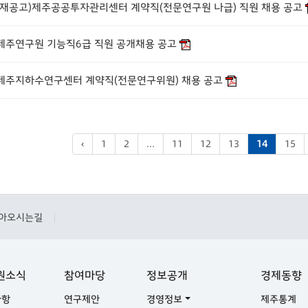
(재공고)제주공공투자관리센터 계약직(전문연구원 나급) 직원 채용 공고
제주연구원 기능직6급 직원 공개채용 공고
제주지하수연구센터 계약직(전문연구위원) 채용 공고
‹
1
2
...
11
12
13
14
15
아오시는길
|
원소식
참여마당
정보공개
경제동향
사항
연구제안
경영정보
제주통계