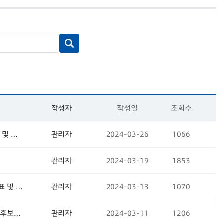
작성자
작성일
조회수
(재공고)제주연구원 기능직6급 직원 공개채용 1차(서류전형) 합격자 알림 및 면접일정 공고
관리자
2024-03-26
1066
관리자
2024-03-19
1853
제주공공투자관리센터 계약직(전문연구원 나급) 공개채용 최종합격자 발표 및 임용후보자 등록 공고
관리자
2024-03-13
1070
제주연구원 부연구위원(환경경제분야) 공개채용 최종합격자 발표 및 임용후보자 등록 공고
관리자
2024-03-11
1206