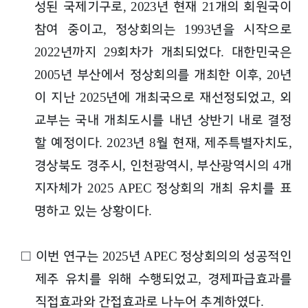
성된 국제기구로
년 현재
개의 회원국이
, 2023
21
참여 중이고
정상회의는
년을 시작으로
,
1993
년까지
회차가 개최되었다
대한민국은
2022
29
.
년 부산에서 정상회의를 개최한 이후
년
2005
, 20
이 지난
년에 개최국으로 재선정되었고
외
2025
,
교부는 국내 개최도시를 내년 상반기 내로 결정
할 예정이다
년
월 현재
제주특별자치도
. 2023
8
,
,
경상북도 경주시
인천광역시
부산광역시의
개
,
,
4
지자체가
정상회의 개최 유치를 표
2025 APEC
명하고 있는 상황이다
.
□
이번 연구는
년
정상회의의 성공적인
2025
APEC
제주 유치를 위해 수행되었고
경제파급효과를
,
직접효과와 간접효과로 나누어 추계하였다
.