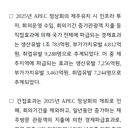
□
년
정상회의 제주유치 시 인프라 투
2025
APEC
자
회의운영 수입
회의기간 증가관광객 지출 등
,
,
직접효과에 의해 국가 전체에 파급되는 경제효과
는 생산유발
조
억원
부가가치유발
억
1
783
,
4,812
원
취업유발
명으로 추계되었다
이 중
제
,
9,288
.
주지역에 파급되는 효과는 생산유발
억원
7,256
,
부가가치유발
억원
취업유발
명으로
3,463
,
7,244
추계되었다
.
□
간접효과는
년
정상회의 개최로 인
2025
APEC
해
회의기간을 제외하고
일년동안 증가하는 제
,
,
주방문 관광객의 지출에 의한 경제파급효과로
,