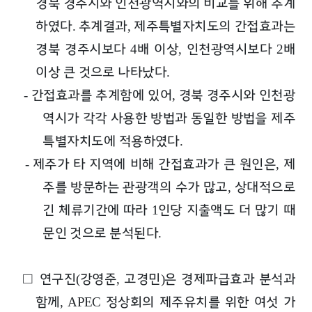
경북 경주시와 인천광역시와의 비교를 위해 추계
하였다
추계결과
제주특별자치도의 간접효과는
.
,
경북 경주시보다
배 이상
인천광역시보다
배
4
,
2
이상 큰 것으로 나타났다
.
간접효과를 추계함에 있어
경북 경주시와 인천광
-
,
역시가 각각 사용한 방법과 동일한 방법을 제주
특별자치도에 적용하였다
.
제주가 타 지역에 비해 간접효과가 큰 원인은
제
-
,
주를 방문하는 관광객의 수가 많고
상대적으로
,
긴 체류기간에 따라
인당 지출액도 더 많기 때
1
문인 것으로 분석된다
.
□
연구진
강영준
고경민
은 경제파급효과 분석과
(
,
)
함께
정상회의 제주유치를 위한 여섯 가
, APEC