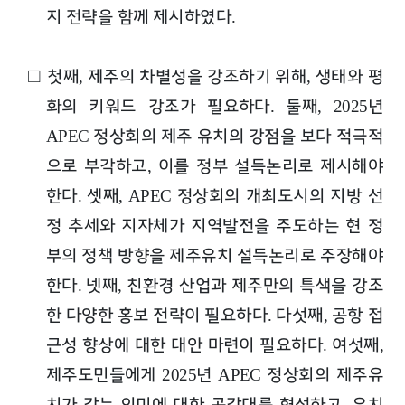
지 전략을 함께 제시하였다
.
□
첫째
제주의 차별성을 강조하기 위해
생태와 평
,
,
화의 키워드 강조가 필요하다
둘째
년
.
, 2025
정상회의 제주 유치의 강점을 보다 적극적
APEC
으로 부각하고
이를 정부 설득논리로 제시해야
,
한다
셋째
정상회의 개최도시의 지방 선
.
, APEC
정 추세와 지자체가 지역발전을 주도하는 현 정
부의 정책 방향을 제주유치 설득논리로 주장해야
한다
넷째
친환경 산업과 제주만의 특색을 강조
.
,
한 다양한 홍보 전략이 필요하다
다섯째
공항 접
.
,
근성 향상에 대한 대안 마련이 필요하다
여섯째
.
,
제주도민들에게
년
정상회의 제주유
2025
APEC
치가 갖는 의미에 대한 공감대를 형성하고
유치
,