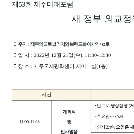
제
회 제주미래포럼
53
새 정부 외교정

주 제
제주의 글로벌 가치와 브랜드를 아세안
α
로
:
+

일 시
년
월
일
수
: 2022
12
21
(
), 11:00-12:30

장 소
제주국제평화센터 세미나실
층
:
(1
)
시 간
‣
인트로 영상상영
(
개회식
‣
주요인사 소개
11:00-11:08
및
‣
인사말씀
:
오영훈
인사말씀