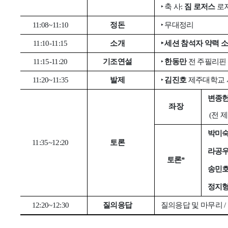
‣
축 사
:
짐 로저스
로
11:08~11:10
정돈
‣
무대정리
11:10-11:15
소개
‣
세션 참석자 약력 
11:15-11:20
기조연설
‣
한동만
전 주필리핀
11:20~11:35
발제
‣
김진호
제주대학교 
변종
좌장
(
전 
박미
11:35~12:20
토론
라공
토론
*
송민
정지
12:20~12:30
질의응답
질의응답 및 마무리
/