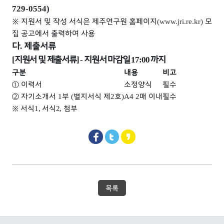
729-0554)
※
지원서 및 작성 서식은 제주연구원 홈페이지
모
(
www.jri.re.kr
)
집 공고에서 출력하여 사용
다
제출서류
.
지원서 및 제출서류
지원서 마감일
까지
[
] -
17:00
구분
내용
비고
①
이력서
소정양식
필수
②
자기소개서
부
별지서식 제
호
매 이내
필수
1
(
2
)
A4 2
※
서식
서식
첨부
1,
2,
목록