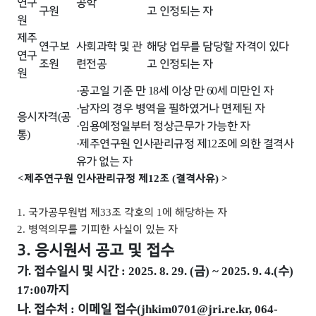
연구
공학
구원
고 인정되는 자
원
제주
연구보
사회과학 및 관
해당 업무를 담당할 자격이 있다
연구
조원
련전공
고 인정되는 자
원
공고일 기준 만
세 이상 만
세 미만인 자
·
18
60
남자의 경우 병역을 필하였거나 면제된 자
·
응시자격
공
(
임용예정일부터 정상근무가 가능한 자
·
통
)
제주연구원 인사관리규정 제
조에 의한 결격사
·
12
유가 없는 자
제주연구원 인사관리규정 제
조
결격사유
<
12
(
) >
국가공무원법 제
조 각호의
에 해당하는 자
1.
33
1
병역의무를 기피한 사실이 있는 자
2.
3. 응시원서 공고 및 접수
가
접수일시 및 시간
금
수
.
: 2025. 8. 29. (
) ~ 2025. 9. 4.(
)
까지
17:00
나
접수처
이메일 접수
.
:
(jhkim0701@jri.re.kr, 064-