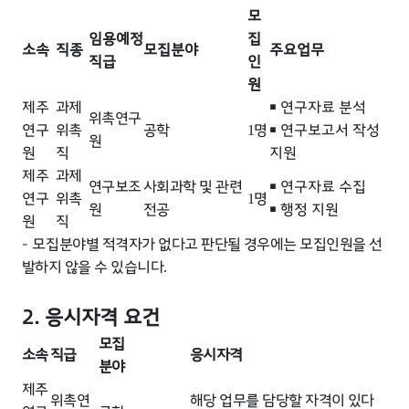
모
임용예정
집
소속
직종
모집분야
주요업무
직급
인
원
제주
과제
￭
연구자료 분석
위촉연구
연구
위촉
공학
명
￭
연구보고서 작성
1
원
원
직
지원
제주
과제
연구보조
사회과학 및 관련
￭
연구자료 수집
연구
위촉
명
1
원
전공
￭
행정 지원
원
직
- 모집
분야별 적격자가 없다고 판단될 경우에는 모집인원을 선
발하지 않을 수 있습니다
.
2. 응시자격 요건
모집
소속
직급
응시자격
분야
제주
위촉연
해당 업무를 담당할 자격이 있다