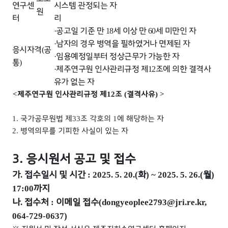
연구센
시스템 관
정되는 자
원
터
리
공고일 기준 만
세 이상 만
세 미만인 자
·
18
60
남자의 경우 병역을 필하였거나 면제된 자
·
응시자격
공
(
임용예정일부터 정상근무가 가능한 자
·
통
)
제주연구원 인사관리규정 제
조에 의한 결격사
·
12
유가 없는 자
제주연구원 인사관리규정 제
조
결격사유
<
12
(
) >
국가공무원법 제
조 각호의
에 해당하는 자
1.
33
1
병역의무를 기피한 사실이 있는 자
2.
3. 응시원서 공고 및 접수
가
접수일시 및 시간
화
월
.
: 2025. 5. 20.(
) ~ 2025. 5. 26.(
)
까지
17:00
나
접수처
이메일 접수
.
:
(dongyeoplee2793@jri.re.kr,
064-729-0637)