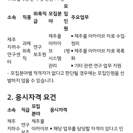
모
위촉직
모집분
집
소속
직종
주요업무
급
야
인
원
제주물
￭
제주물 아카이브 자료 수집
·
제주
과제
아카이
정리
지하수
연구
위촉
브
명
￭
제주물 아카이브 자료 목록
1
연구센
보조원
직
시스템
화
터
관리
￭
기타 관련 연구 업무 지원
- 모집
분야별 적격자가 없다고 판단될 경우에는 모집인원을 선
발하지 않을 수 있습니다
.
2. 응시자격 요건
모집
소속
직급
응시자격
분야
제주
제주물
연구
지하수
아카이브
￭
해당 업무를 담당할 자격이 있다고 인
보조