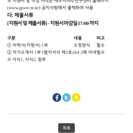
※
지원서 및 작성 서식은 제주지하수연구센터 홈페이지
공지사항에서 출력하여 사용
(www.jgwrc.re.kr)
다
제출서류
.
지원서 및 제출서류
지원서 마감일
까지
[
] -
17:00
구분
내용
비고
①
이력서
지원서
부
소정양식
필수
(
) 1
②
자기소개서
부
별지서식 제
호
매 이내
필수
1
(
2
)
A4 2
※
서식
서식
첨부
1,
2,
목록