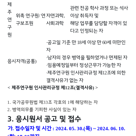
제
관련 전공 학사 과정 또는 석사
주
위촉 연구원
연
자연과학
이상 취득자 및
/
,
연
구보조원
사회과학
해당 업무를 담당할 자격이 있
구
다고 인정되는 자
원
공고일 기준 만
세 이상 만
세 미만인
·
18
60
자
남자의 경우 병역을 필하였거나 면제된 자
·
응시자격
공통
(
)
임용예정일부터 정상근무가 가능한 자
·
제주연구원 인사관리규정 제
조에 의한
·
12
결격사유가 없는 자
제주연구원 인사관리규정 제
조
결격사유
<
12
(
) >
국가공무원법 제
조 각호의
에 해당하는 자
1.
33
1
병역의무를 기피한 사실이 있는 자
2.
3. 응시원서 공고 및 접수
가
접수일자 및 시간
목
.
: 2024. 05. 30.(
) ~ 2024. 06. 10.