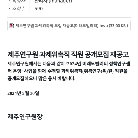
작성자
관리자 (manager)
조회수
590
제주연구원 과제위촉직 모집 재공고(미래모빌리티).hwp (33.00 KB )
제주연구원 과제위촉직 직원 공개모집 재공고
제주연구원에서는 다음과 같이
년 미래모빌리티 정책연구센
‘2024
터 운영
사업을 함께 수행할
과제위촉직
위촉연구
위
원
직원을
’
(
(
)
)
공개모집하오니 많은 응시 바랍니다
.
년
월
일
2024
5
30
제주연구원장