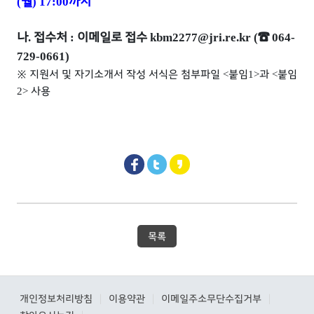
월
까지
(
) 17:00
나
접수처
이메일로 접수
☎
.
:
kbm2277@jri.re.kr (
064-
729-0661)
※
지원서 및 자기소개서 작성 서식은 첨부파일
붙임
과
붙임
<
1>
<
사용
2>
목록
개인정보처리방침
이용약관
이메일주소무단수집거부
|
|
|