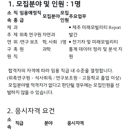
1. 모집분야 및 인원 : 1명
소
직
임용예정직
모집
모집분야
주요업무
속
종
급
인원
제
과
￭
제주 미래모빌리티
Report
주
제
위촉 연구원
자연과
발간
연
위
연구 보조
학
사회
명
￭
전기차 및 미래모빌리티
/
,
1
구
촉
원
과학
통계 데이터 정리 및 분석 지
원
직
원
합격자의 자격에 따라 임용 직급 내 수준을 결정합니다
­
.
위촉연구원
–
석사취득
연구보조원
–
고등학교 졸업 이상
(
/
)
모집
분야별 적격자가 없다고 판단될 경우에는 모집인원을 선
­
발하지 않을 수 있습니다
.
2. 응시자격 요건
소
직급
분야
응시자격
속