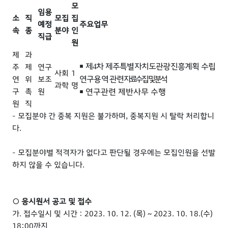
모
임용
소
직
모집
집
예정
주요업무
속
종
분야
인
직급
원
제
과
￭
제
차 제주특별자치도관광진흥계획 수립
주
제
연구
4
사회
1
연구용역
관련
자료수집 및 분석
연
위
보조
과학
명
구
촉
원
￭
연구관련 제반사무 수행
원
직
­- 모집분야 간 중복 지원은 불가하며, 중복지원 시 탈락 처리합니
다.
­- 모집분야별 적격자가 없다고 판단될 경우에는 모집인원을 선발
하지 않을 수 있습니다.
○ 응시원서 공고 및 접수
가. 접수일시 및 시간 : 2023. 10. 12. (목) ~ 2023. 10. 18.(수)
18:00까지