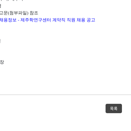
명
고문
(
첨부파일
)
참조
채용정보
-
제주학연구센터 계약직 직원 채용 공고
일
장
목록