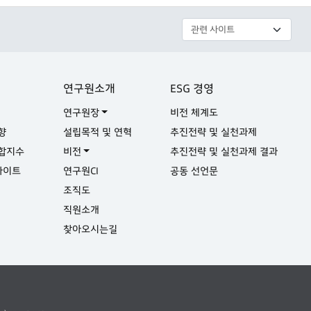
연구원소개
ESG 경영
연구원장
비전 체계도
향
설립목적 및 연혁
추진전략 및 실천과제
합지수
비전
추진전략 및 실천과제 결과
사이트
연구원CI
공동 선언문
실
조직도
직원소개
찾아오시는길