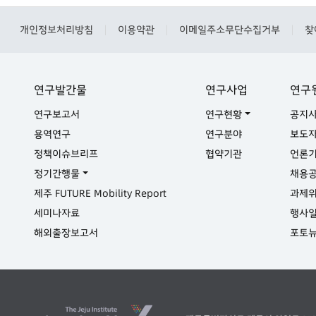
개인정보처리방침
이용약관
이메일주소무단수집거부
찾
|
|
|
연구발간물
연구사업
연구
연구보고서
연구현황
공지
용역연구
연구분야
보도
정책이슈브리프
협약기관
언론
정기간행물
채용
제주 FUTURE Mobility Report
과제
세미나자료
행사
해외출장보고서
포토