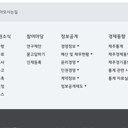
아오시는길
|
원소식
참여마당
정보공개
경제동향
사항
연구제안
경영정보
제주통계
자료
묻고답하기
예산 및 재무현황
제주경제동
기사
인재등록
윤리경영
제주경기종
공고
인권경영
통계 관련 
위촉
계약정보
통계 자료
일정
정보공개제도
뉴스