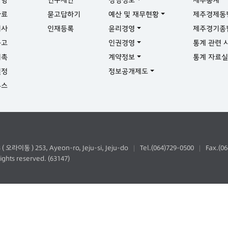
자료
묻고답하기
예산 및 재무현황
제주경제동
기사
인재등록
윤리경영
제주경기종
공고
인권경영
통계 관련 
위촉
계약정보
통계 자료
일정
정보공개제도
뉴스
동 ) 253, Ayeon-ro, Jeju-si, Jeju-do
Tel.(064)729-0500
Fax.(0
|
|
ghts reserved. (63147)