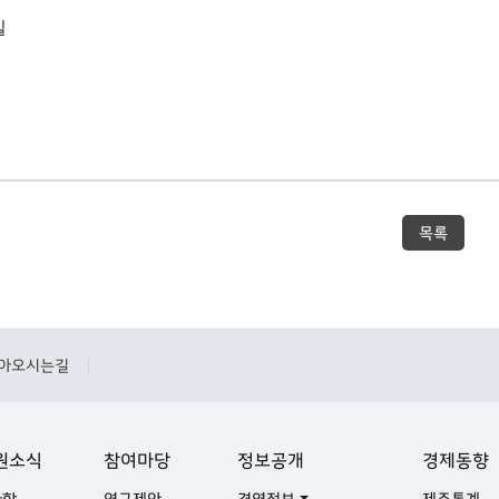
일
목록
아오시는길
|
원소식
참여마당
정보공개
경제동향
사항
연구제안
경영정보
제주통계