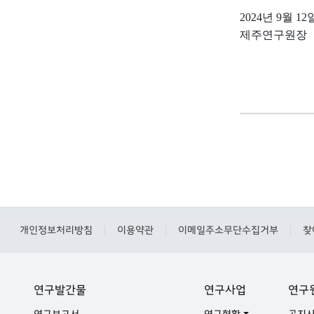
2024
년
9
월
12
제주연구원장
개인정보처리방침
이용약관
이메일주소무단수집거부
찾
|
|
|
연구발간물
연구사업
연구
연구보고서
연구현황
공지