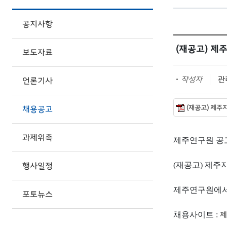
공지사항
(재공고) 제
보도자료
작성자
관리
언론기사
(재공고) 제주지
채용공고
과제위촉
제주연구원 공
행사일정
(
재공고
)
제주
제주연구원에서
포토뉴스
제
채용사이트
: