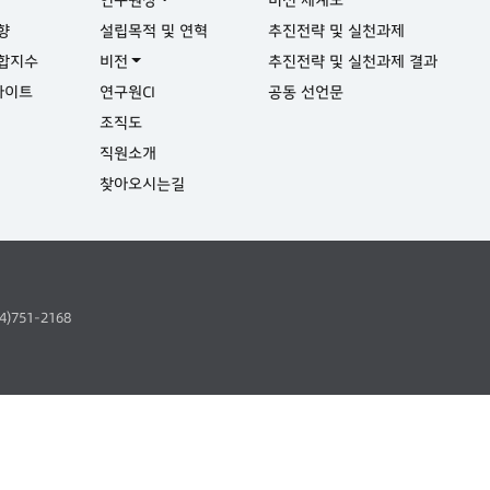
향
설립목적 및 연혁
추진전략 및 실천과제
합지수
비전
추진전략 및 실천과제 결과
사이트
연구원CI
공동 선언문
실
조직도
직원소개
찾아오시는길
64)751-2168