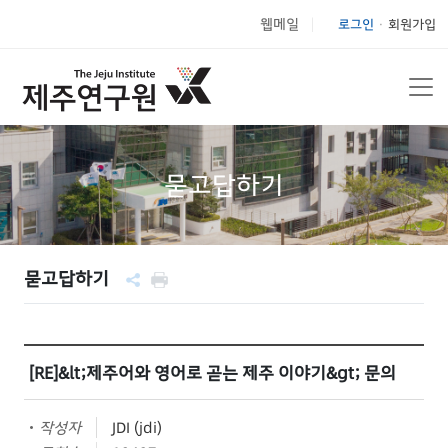
웹메일
로그인
회원가입
|
묻고답하기
묻고답하기
[RE]&lt;제주어와 영어로 곧는 제주 이야기&gt; 문의
작성자
JDI (jdi)