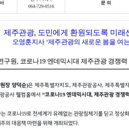
서
문 의
064-729-0516
제주관광
,
도민에게 환원되도록 미래
오영훈지사
제주관광의 새로운 봄을 여
‘
연구원
코로나
엔데믹시대 제주관광 경쟁력 
,
19
원장 양덕순
은 제주특별자치도
제주관광공사
제주특별
)
,
,
관광공사 웰컴홀에서
코로나
엔데믹시대
제주관광 경쟁력
“
19
,
나는 코로나
로 전세계가 유례없는 관광침체기를 딛고 정상
19
제주의 대응책 마련을 위해 개최되었다
.