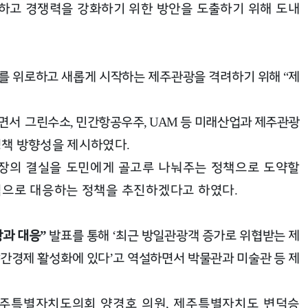
단하고
경쟁력을 강화하기 위한 방안을 도출하기 위해 도내
를 위로하고 새롭게 시작하는 제주관광을 격려하기 위해
제
“
하면서
그린수소
민간항공우주
등 미래산업과 제주관광
,
, UAM
정책 방향성을 제시하였다
.
장의 결실을 도민에게 골고루 나눠주는 정책으로 도약할
적으로 대응하는 정책을 추진하겠다고 하였다
.
과 대응
발표를 통해
최근 방일관광객 증가로 위협받는 제
”
‘
야간경제 활성화에 있다
고 역설하면서 박물관과 미술관 등 제
’
제주특별자치도의회 양경호 의원
제주특별자치도 변덕승
,