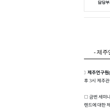
담당부
제주
-
□
제주연구원
(
후
시 제주
3
□
금번 세미
렌드에 대한 