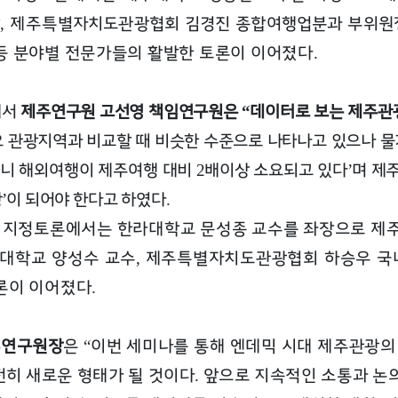
장
제주특
별자치도관광협회 김경진 종합여행업분과 부위원
,
등 분야별 전문가들의 활발한 토론이 이어졌다
.
에서
제주연구원 고선영 책임연구원은
데이터로 보는 제주관
“
요 관광지역과 비교할 때 비슷한 수준으로 나타나고 있으나 
니 해외여행이 제주여행 대비
배이상 소요되고 있다
며 제
2
’
광
이 되어야 한다고 하였다
’
.
 지정토론에서는 한라대학교 문성종 교수를 좌장으로 
대학교 양성수 교수
제주특별자치도관광협회 하승우 
,
론이 이어졌다
.
주연구원장
은
이번 세미나를 통해 엔데믹 시대 제주관광
“
전히
새로운 형태가 될 것이다
앞으로 지속적인 소통과 논
.