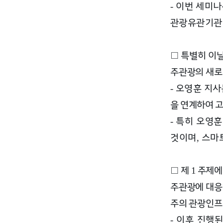
이번 세미나
-
관광유관기관
□
특별히 이
주관광의 새로
오영훈 지
-
을 연계하여 
특히 오영훈
-
것이며
스마
,
□
제
주제
1
주관광에 대응
주의 관광인프
이후 진행
-