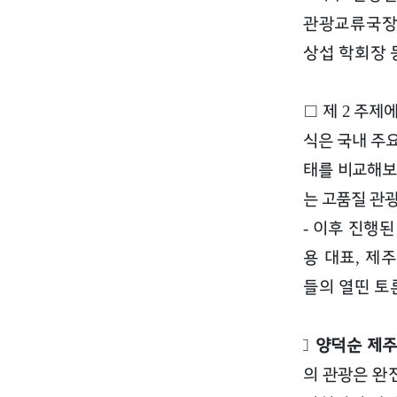
관광교류국
상섭 학회장 
□
제
주제
2
식은 국내 주
태를 비교해보
는 고품질 관
이후 진행된
-
용 대표
제주
,
들의 열띤 토
□
양덕순 제
의 관광은 완