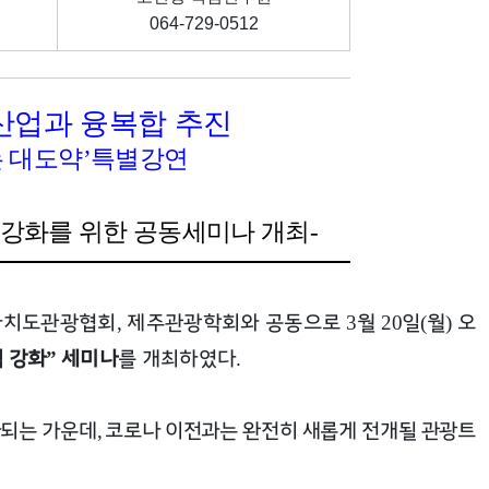
064-729-0512
산업과 융복합 추진
는 대도약
특별강연
’
강화를 위한 공동세미나 개최
-
자치도관광협회
제주관광학회와 공동으로
월
일
월
오
,
3
20
(
)
 강화
세미나
를 개최하였다
”
.
화되는 가운데
코로나 이전과는 완전히 새롭게 전개될 관광트
,