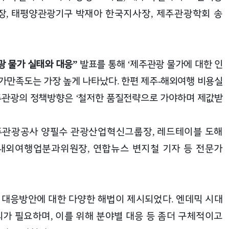
장
태평양관광기구 박재아
한국지사장
제주관광학회 송
,
,
광 물가 실태와 대응
발표를 통해
제주관광 물가에 대한 인
”
‘
물가만족도는 가장 높게 나타났다
한편 제주
해외여행 비용실
.
-
주관광의 정책방향은
철저한 품질전략으로 가야하며 제값받
‘
제주관광공사 양필수 관광산업혁신그룹장
레드테이블 도해
,
국내외여행업분과위원장
연합뉴스 변지철 기자 등 전문가
,
의
대응방안에 대한 다양한 해법이 제시되었다
엔데믹 시대
.
의가 필요하며
이를 위해 분야별 대응 등 좀더 구체적이고
,