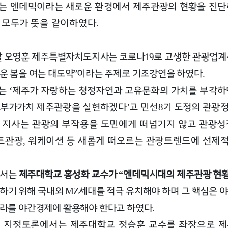
는 엔데믹이라는 새로운 환경에서 제주관광의 현황을 진
 모두가
뜻을 같이하였다
.
날 오영훈 제주특별자치도지사는 코로나
로 고생한 관광업계
19
운 봄을 여는 대도약
이라는 주제로 기조강연을 하였다
”
.
사는
제주가 자랑하는 청정자연과 고유문화의 가치를 부각
‘
고부가가치
제주관광을 실현하겠다
고 민선
기 도정의 관광
’
8
 지사는 관광의 부작용을 도민에게 떠넘기지 않고 관광성
트관광
워케이션 등 새롭게 떠오르는 관광트렌드에 선제
,
에서는
제주대학교 홍성화 교수가
엔데믹시대의 제주관광 현황
“
하기 위해 국내외
세대를 적극 유치해야 하며 그 핵심은 
MZ
라를 야간경제에 활용해야 한다고 하였다
.
된 지정토론에서는 제주대학교 정승훈 교수를 좌장으로 