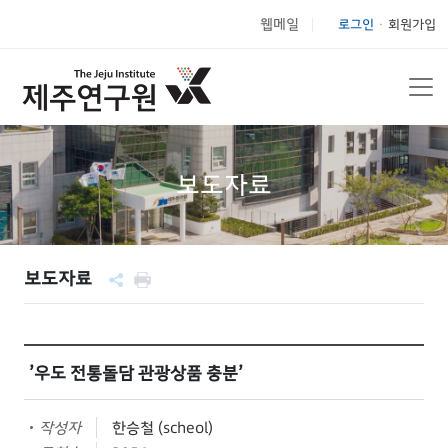
웹메일
로그인
회원가입
|
보도자료
보도자료
’우도 전통돌담 관광상품 충분’
작성자
한승철 (scheol)