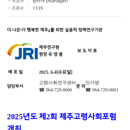
작성자
관리자 (manager)
조회수
1339
더 나은·더 행복한 제주』를 위한 실용적 정책연구기관​​
제주연구원
보 도 자 료
원장 유 영 봉
배 포 일
(수요일)
2025. 6.4
고령사회연구센터
안가영
담당부서
문 의
☎
064-729-0606
☎
064-729-0601
년도 제
회 제주고령사회포럼
2025
2
개최