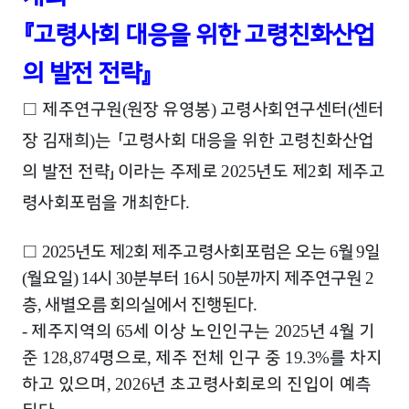
『
고령사회 대응을 위한 고령친화산업
의 발전 전략
』
□
제주연구원
원장 유영봉
고령사회연구센터
센터
(
)
(
장 김재희
는
「
고령사회 대응을 위한 고령친화산업
)
의 발전 전략
」
이라는 주제로
년도 제
회 제주고
2025
2
령사회포럼을 개최한다
.
□
년도 제
회 제주고령사회포럼은 오는
월
일
2025
2
6
9
월요일
시
분부터
시
분까지 제주연구원
(
) 14
30
16
50
2
층
새별오름 회의실에서 진행된다
,
.
제주지역의
세 이상 노인인구는
년
월 기
-
65
2025
4
준
명으로
제주 전체 인구 중
를 차지
128,874
,
19.3%
하고 있으며
년 초고령사회로의 진입이 예측
, 2026