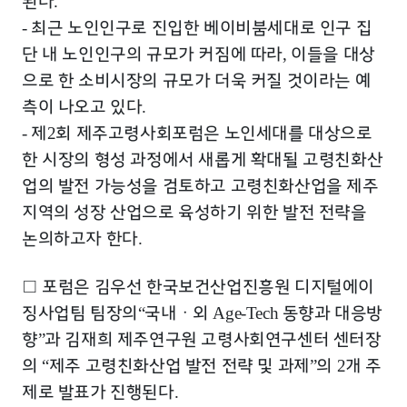
된다
.
최근 노인인구로 진입한 베이비붐세대로 인구 집
-
단 내 노인인구의 규모가 커짐에 따라
이들을 대상
,
으로 한 소비시장의 규모가 더욱 커질 것이라는 예
측이 나오고 있다
.
제
회 제주고령사회포럼은 노인세대를 대상으로
-
2
한 시장의 형성 과정에서 새롭게 확대될 고령친화산
업의 발전 가능성을 검토하고 고령친화산업을 제주
지역의 성장 산업으로 육성하기 위한 발전 전략을
논의하고자 한다
.
□
포럼은 김우선 한국보건산업진흥원 디지털에이
징사업팀 팀장의
국내
ㆍ
외
동향과 대응방
“
Age-Tech
향
과 김재희 제주연구원 고령사회연구센터 센터장
”
의
제주 고령친화산업 발전 전략 및 과제
의
개 주
“
”
2
제로 발표가 진행된다
.