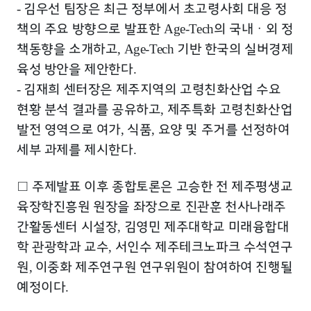
김우선 팀장은 최근 정부에서 초고령사회 대응 정
-
책의 주요 방향으로 발표한
의 국내
ㆍ
외 정
Age-Tech
책동향을 소개하고
기반 한국의 실버경제
, Age-Tech
육성 방안을 제안한다
.
김재희 센터장은 제주지역의 고령친화산업 수요
-
현황 분석 결과를 공유하고
제주특화 고령친화산업
,
발전 영역으로 여가
식품
요양 및 주거를 선정하여
,
,
세부 과제를 제시한다
.
□
주제발표 이후 종합토론은 고승한 전 제주평생교
육장학진흥원 원장을 좌장으로 진관훈 천사나래주
간활동센터 시설장
김영민 제주대학교 미래융합대
,
학 관광학과 교수
서인수 제주테크노파크 수석연구
,
원
이중화 제주연구원 연구위원이 참여하여 진행될
,
예정이다
.