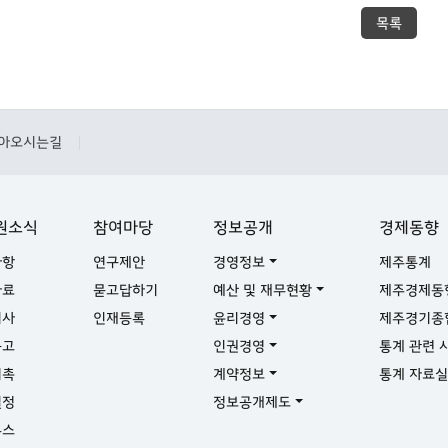
목록
아오시는길
|
원소식
참여마당
정보공개
경제동향
사항
연구제안
경영정보
제주통계
자료
묻고답하기
예산 및 재무현황
제주경제동
기사
인재등록
윤리경영
제주경기종
공고
인권경영
통계 관련 
위촉
계약정보
통계 자료
일정
정보공개제도
뉴스