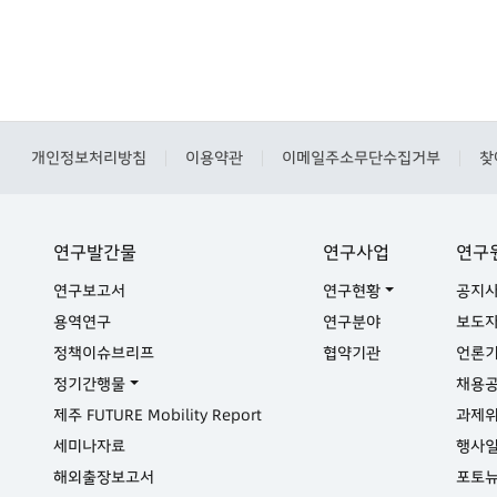
개인정보처리방침
이용약관
이메일주소무단수집거부
찾
|
|
|
연구발간물
연구사업
연구
연구보고서
연구현황
공지
용역연구
연구분야
보도
정책이슈브리프
협약기관
언론
정기간행물
채용
제주 FUTURE Mobility Report
과제
세미나자료
행사
해외출장보고서
포토