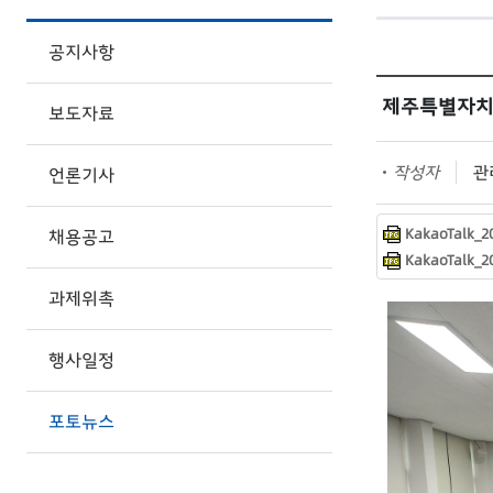
공지사항
제주특별자치
보도자료
작성자
관리
언론기사
KakaoTalk_20
채용공고
KakaoTalk_20
과제위촉
행사일정
포토뉴스