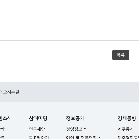
목록
아오시는길
|
원소식
참여마당
정보공개
경제동향
사항
연구제안
경영정보
제주통계
자료
묻고답하기
예산 및 재무현황
제주경제동