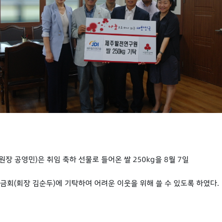
장 공영민)은 취임 축하 선물로 들어온 쌀 250kg을 8월 7일
금회(회장 김순두)에 기탁하여 어려운 이웃을 위해 쓸 수 있도록 하였다.