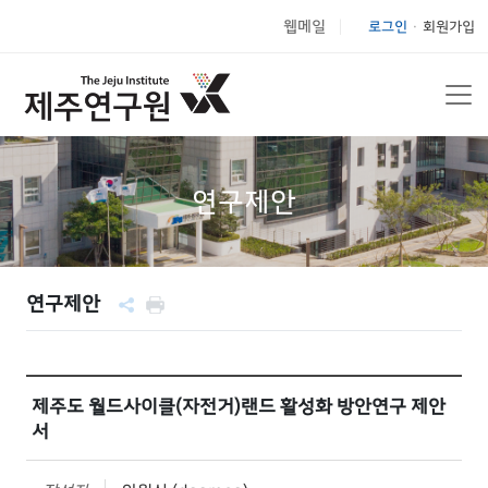
웹메일
로그인
회원가입
|
연구제안
연구제안
제주도 월드사이클(자전거)랜드 활성화 방안연구 제안
서