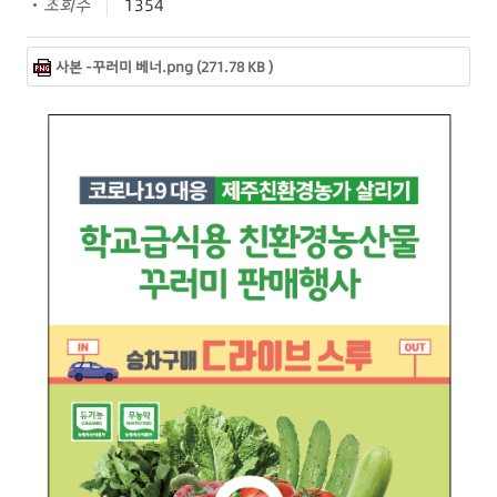
조회수
1354
사본 -꾸러미 베너.png (271.78 KB )