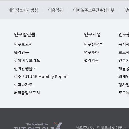
개인정보처리방침
이용약관
이메일주소무단수집거부
찾
|
|
|
연구발간물
연구사업
연구
연구보고서
연구현황
공지
용역연구
연구분야
보도
정책이슈브리프
협약기관
언론
정기간행물
채용
제주 FUTURE Mobility Report
과제
세미나자료
행사
해외출장보고서
포토
제주특별자치도 제주시 아연로 253 ( 오라이