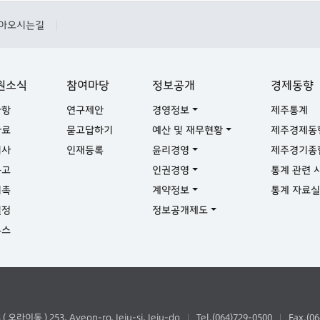
아오시는길
|
원소식
참여마당
정보공개
경제동향
사항
연구제안
경영정보
제주통계
자료
묻고답하기
예산 및 재무현황
제주경제동
기사
인재등록
윤리경영
제주경기종
공고
인권경영
통계 관련 
위촉
계약정보
통계 자료
일정
정보공개제도
뉴스
동 ) 253, Ayeon-ro, Jeju-si, Jeju-do
Tel.(064)729-0500
Fax.(0
|
|