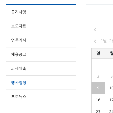
공지사항
보도자료
언론기사
1월
2
일
채용공고
과제위촉
2
3
행사일정
9
1
포토뉴스
16
1
23
2