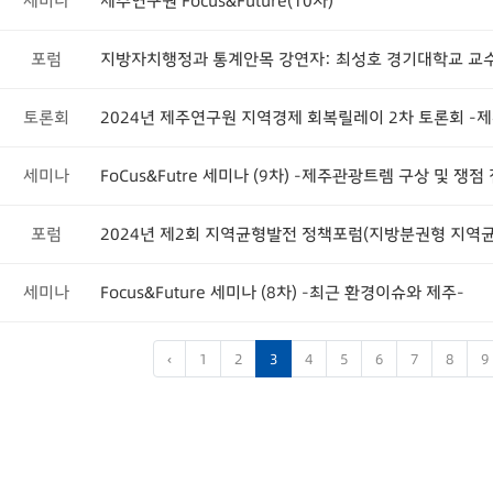
세미나
제주연구원 Focus&Future(10차)
포럼
지방자치행정과 통계안목 강연자: 최성호 경기대학교 교
토론회
세미나
FoCus&Futre 세미나 (9차) -제주관광트렘 구상 및 쟁점
포럼
2024년 제2회 지역균형발전 정책포럼(지방분권형 지역
세미나
Focus&Future 세미나 (8차) -최근 환경이슈와 제주-
‹
1
2
3
4
5
6
7
8
9