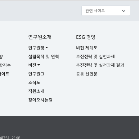
연구원소개
ESG 경영
연구원장
비전 체계도
향
설립목적 및 연혁
추진전략 및 실천과제
합지수
비전
추진전략 및 실천과제 결과
사이트
연구원CI
공동 선언문
실
조직도
직원소개
찾아오시는길
64)751-2168