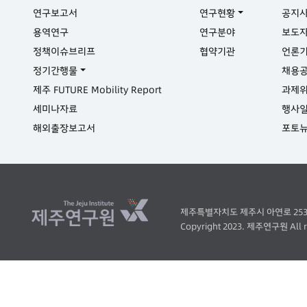
연구보고서
연구현황
공지
용역연구
연구분야
보도
정책이슈브리프
협약기관
언론
정기간행물
채용
제주 FUTURE Mobility Report
과제
세미나자료
행사
해외출장보고서
포토
제주특별자치도 제주시 아연로 253 ( 오라이
Copyright 2023. 제주연구원 All ri