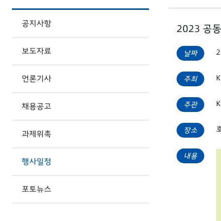
공지사항
2023 공
보도자료
2
날짜
언론기사
주최
주관
채용공고
장소
과제위촉
내용
행사일정
포토뉴스