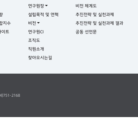
연구원장
비전 체계도
향
설립목적 및 연혁
추진전략 및 실천과제
합지수
비전
추진전략 및 실천과제 결과
사이트
연구원CI
공동 선언문
실
조직도
직원소개
찾아오시는길
64)751-2168