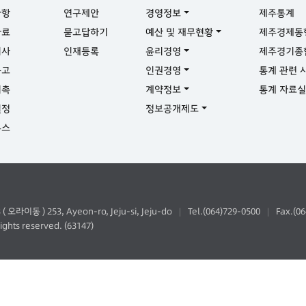
사항
연구제안
경영정보
제주통계
자료
묻고답하기
예산 및 재무현황
제주경제동
기사
인재등록
윤리경영
제주경기종
공고
인권경영
통계 관련 
위촉
계약정보
통계 자료
일정
정보공개제도
뉴스
동 ) 253, Ayeon-ro, Jeju-si, Jeju-do
Tel.(064)729-0500
Fax.(0
|
|
ghts reserved. (63147)