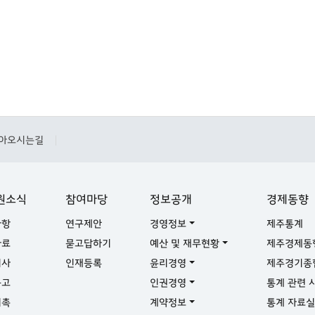
아오시는길
|
원소식
참여마당
정보공개
경제동향
사항
연구제안
경영정보
제주통계
자료
묻고답하기
예산 및 재무현황
제주경제동
기사
인재등록
윤리경영
제주경기종
공고
인권경영
통계 관련 
위촉
계약정보
통계 자료