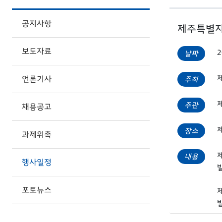
공지사항
제주특별자
보도자료
2
날짜
언론기사
주최
주관
채용공고
장소
과제위촉
내용
행사일정
포토뉴스