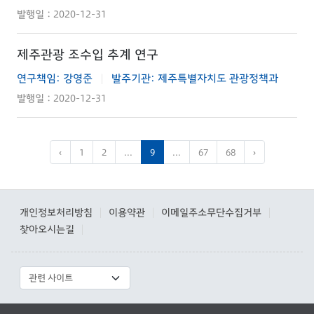
발행일 : 2020-12-31
제주관광 조수입 추계 연구
연구책임: 강영준
발주기관: 제주특별자치도 관광정책과
|
발행일 : 2020-12-31
‹
1
2
...
9
...
67
68
›
개인정보처리방침
이용약관
이메일주소무단수집거부
|
|
|
찾아오시는길
|