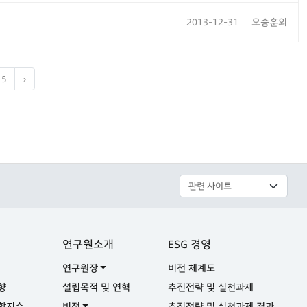
2013-12-31
오승훈외
|
5
›
연구원소개
ESG 경영
연구원장
비전 체계도
향
설립목적 및 연혁
추진전략 및 실천과제
합지수
비전
추진전략 및 실천과제 결과