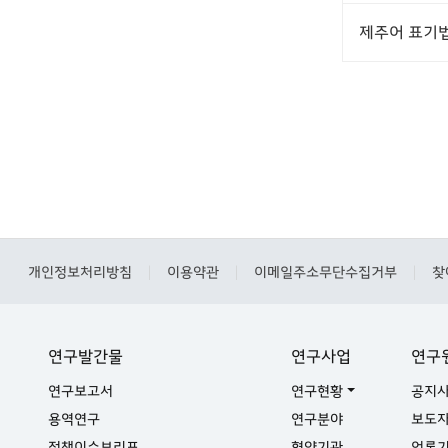
제주어 표기
개인정보처리방침
이용약관
이메일주소무단수집거부
찾
|
|
|
연구발간물
연구사업
연구
연구보고서
연구현황
공지
용역연구
연구분야
보도
정책이슈브리프
협약기관
언론