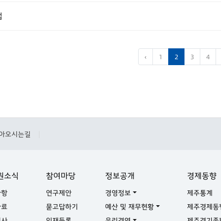
법
‹
1
2
3
4
아오시는길
|
원소식
참여마당
정보공개
경제동향
사항
연구제안
경영정보
제주통계
자료
묻고답하기
예산 및 재무현황
제주경제동
기사
인재등록
윤리경영
제주경기종