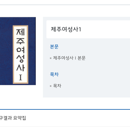
제주여성사1
본문
제주여성사Ⅰ본문
목차
목차
연구결과 요약집