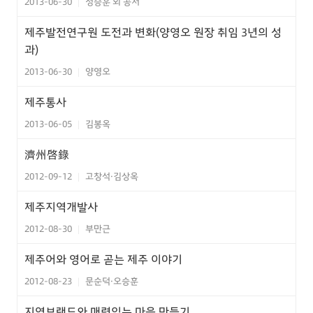
2013-06-30
정승훈 외 공저
|
제주발전연구원 도전과 변화(양영오 원장 취임 3년의 성
과)
2013-06-30
양영오
|
제주통사
2013-06-05
김봉옥
|
濟州啓錄
2012-09-12
고창석·김상옥
|
제주지역개발사
2012-08-30
부만근
|
제주어와 영어로 곧는 제주 이야기
2012-08-23
문순덕·오승훈
|
지역브랜드와 매력있는 마을 만들기