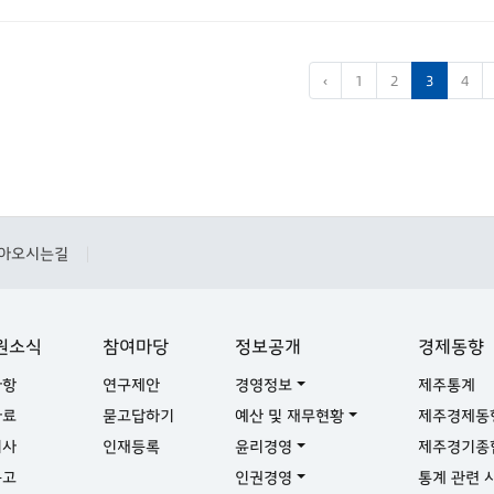
‹
1
2
3
4
아오시는길
|
원소식
참여마당
정보공개
경제동향
사항
연구제안
경영정보
제주통계
자료
묻고답하기
예산 및 재무현황
제주경제동
기사
인재등록
윤리경영
제주경기종
공고
인권경영
통계 관련 