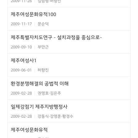
2009-11-26
김남형·허향진
|
제주여성문화유적100
2009-11-17
문순덕
|
제주특별자치도연구 - 설치과정을 중심으로-
2009-09-10
부만근
|
제주여성사1
2009-06-01
허향진
|
환경분쟁해결의 공법적 이해
2009-02-28
권영호·김은주
|
일제강점기 제주지방행정사
2009-02-28
강동식·강영훈·황경수
|
제주여성문화유적