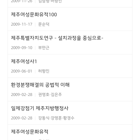
2009-11-26
김남형·허향진
|
제주여성문화유적100
2009-11-17
문순덕
|
제주특별자치도연구 - 설치과정을 중심으로-
2009-09-10
부만근
|
제주여성사1
2009-06-01
허향진
|
환경분쟁해결의 공법적 이해
2009-02-28
권영호·김은주
|
일제강점기 제주지방행정사
2009-02-28
강동식·강영훈·황경수
|
제주여성문화유적