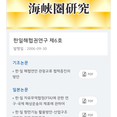
한일해협권연구 제6호
발행일 : 2006-09-30
기조논문
한·일 해협연안 관광교류 협력증진의
PDF
방안
일본논문
한·일 자유무역협정(FTA)에 관한 연
PDF
구-국제 해상운송의 제휴에 관하여
한·일 항만기능 활용방안-산업구조
PDF