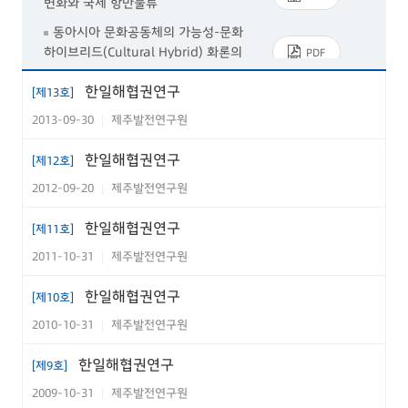
변화와 국제 항만물류
동아시아 문화공동체의 가능성-문화
하이브리드(Cultural Hybrid) 화론의
PDF
관점에서
한일해협권연구
[제13호]
한국논문
2013-09-30
제주발전연구원
|
한·일 해협권 지역의 문화교류 증진방
한일해협권연구
[제12호]
안의 연구-문화재 관련 교류 콘텐츠 중
PDF
심으로
2012-09-20
제주발전연구원
|
지속가능한 해안이용에 관한 한·일 비
PDF
한일해협권연구
[제11호]
교 연구
2011-10-31
제주발전연구원
|
부산-후쿠오카 고령자 개호시설 및
PDF
서비스체계 비교연구
한일해협권연구
[제10호]
구도심 활성화를 위한 도시계획적 방
PDF
2010-10-31
제주발전연구원
|
안에 대한 연구
한일해협권연구
[제9호]
공동연구
2009-10-31
제주발전연구원
|
한·일 해협권 관광객 관광행동에 관한