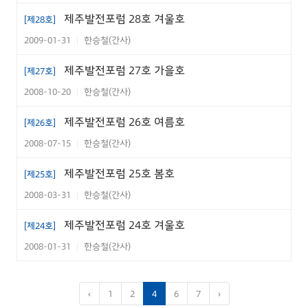
제주발전포럼 28호 겨울호
[제28호]
제주도의 대표축제 이야기
PDF
2009-01-31
한승철(간사)
|
JDI OPINION
제주발전포럼 27호 가을호
[제27호]
도내 외국인 심층조사 및 정책수립 필
2008-10-20
한승철(간사)
PDF
|
요
제주발전포럼 26호 여름호
[제26호]
연구원소식(이하)
2008-07-15
한승철(간사)
|
연구원소식(이하)
PDF
제주발전포럼 25호 봄호
[제25호]
2008-03-31
한승철(간사)
|
제주발전포럼 24호 겨울호
[제24호]
2008-01-31
한승철(간사)
|
‹
1
2
4
6
7
›