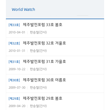
World Watch
제주 오름의 아름다움을 확인한 독일
PDF
의 불칸 아이펠 조사
제주발전포럼 33호 봄호
[제33호]
2010-04-01
한승철(간사)
|
경제살리기
제주특별자치도 물류산업 육성을 위
제주발전포럼 32호 겨울호
[제32호]
PDF
한 제언
2010-01-31
한승철(간사)
|
연구원칼럼
제주발전포럼 31호 가을호
[제31호]
2009-10-22
한승철(간사)
싱가포르 - 베트남 현지 사례조사
|
PDF
제주발전포럼 30호 여름호
[제30호]
제주경제의 오늘
2009-07-30
한승철(간사)
|
2007년 3,4분기 중 제주지역 경제동
PDF
향
제주발전포럼 29호 봄호
[제29호]
2009-04-20
한승철(간사)
|
제주의 문화