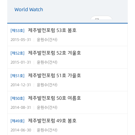
World Watch
독일의 노동시장과 EIS
PDF
제주발전포럼 53호 봄호
[제53호]
마을만들기
2015-05-31
윤원수(간사)
|
전통어촌 생태마을 비양도의 발전방
PDF
제주발전포럼 52호 겨울호
[제52호]
향
2015-01-31
윤원수(간사)
|
연구원칼럼
제주발전포럼 51호 가을호
[제51호]
일본 감귤산업현장에서 만난 사람들
PDF
2014-12-31
윤원수(간사)
|
제주발전포럼 50호 여름호
제주경제의 오늘
[제50호]
2014-08-31
윤원수(간사)
2004년 제주지역 경제동향 및 2005
|
PDF
년 전망
제주발전포럼 49호 봄호
[제49호]
제주의 문화
2014-06-30
윤원수(간사)
|