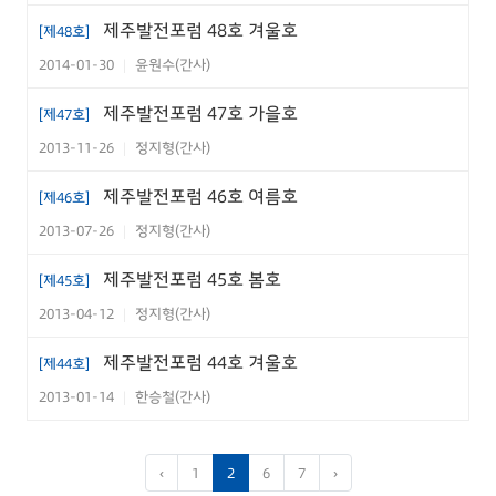
제주인의 심성을 닮은 아름다운 제주
PDF
제주발전포럼 48호 겨울호
[제48호]
석상, 동자석
2014-01-30
윤원수(간사)
|
JDI OPINION
제주발전포럼 47호 가을호
[제47호]
금강산 관광, 대응 해법은 없는가?
PDF
2013-11-26
정지형(간사)
|
미분양 공동주택, 해결방법은 없는
PDF
제주발전포럼 46호 여름호
[제46호]
가?
2013-07-26
정지형(간사)
|
연구원소식
제주발전포럼 45호 봄호
[제45호]
연구원소식(이하)
PDF
2013-04-12
정지형(간사)
|
제주발전포럼 44호 겨울호
[제44호]
부록
2013-01-14
한승철(간사)
|
부록
PDF
‹
1
2
6
7
›