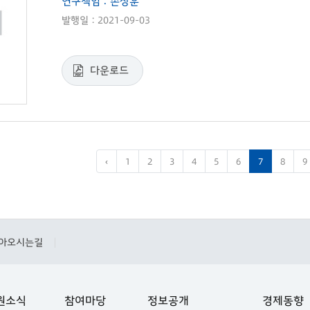
연구책임 : 손상훈
발행일 : 2021-09-03
다운로드
‹
1
2
3
4
5
6
7
8
9
아오시는길
|
원소식
참여마당
정보공개
경제동향