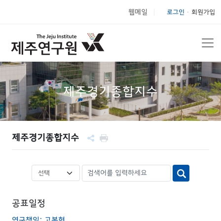
웹메일
로그인
회원가입
|
제주경기종합지수
제주경기종합지수
공표일정
연구책임: 고봉현