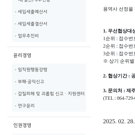
용역사 선정을 
- 세입세출예산서
- 세입세출결산서
1.
우선협상대
- 업무추진비
1
순위
:
접수번
2
순위
:
접수번
3
순위
:
접수번
윤리경영
※
상기 순위별
- 임직원행동강령
2.
협상기간
:
- 부패·공익신고
3.
문의처
:
제주
- 갑질피해 및 괴롭힘 신고ㆍ지원센터
(TEL : 064-729-
- 연구윤리
2025. 02. 28.
인권경영