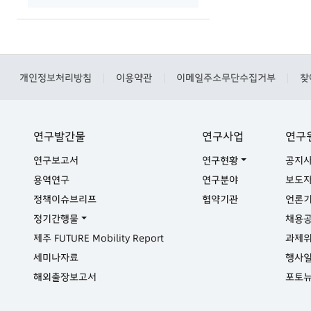
개인정보처리방침
이용약관
이메일주소무단수집거부
찾
|
|
|
연구발간물
연구사업
연구
연구보고서
연구현황
공지
용역연구
연구분야
보도
정책이슈브리프
협약기관
언론
정기간행물
채용
제주 FUTURE Mobility Report
과제
세미나자료
행사
해외출장보고서
포토