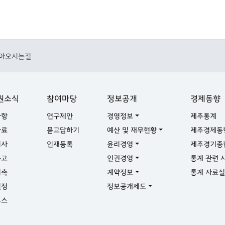
아오시는길
|
원소식
참여마당
정보공개
경제동향
사항
연구제안
경영정보
제주통계
자료
묻고답하기
예산 및 재무현황
제주경제동
기사
인재등록
윤리경영
제주경기종
공고
인권경영
통계 관련 
위촉
계약정보
통계 자료
일정
정보공개제도
뉴스