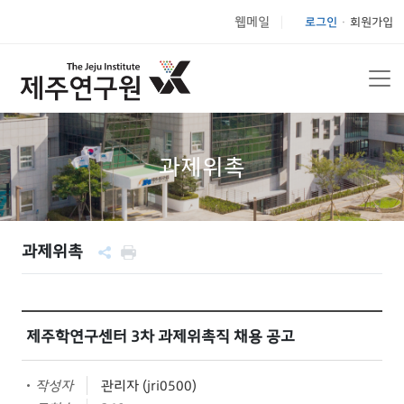
웹메일
로그인
회원가입
|
과제위촉
과제위촉
제주학연구센터 3차 과제위촉직 채용 공고
작성자
관리자 (jri0500)