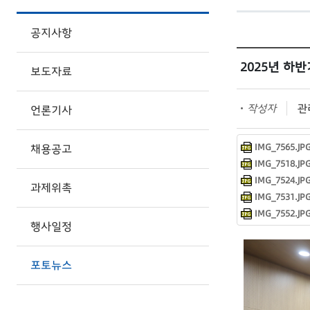
공지사항
2025년 하
보도자료
작성자
관
언론기사
IMG_7565.JPG
채용공고
IMG_7518.JPG
IMG_7524.JPG
과제위촉
IMG_7531.JPG
IMG_7552.JPG
행사일정
포토뉴스