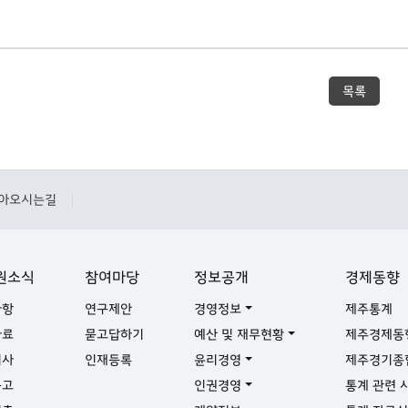
목록
아오시는길
|
원소식
참여마당
정보공개
경제동향
사항
연구제안
경영정보
제주통계
자료
묻고답하기
예산 및 재무현황
제주경제동
기사
인재등록
윤리경영
제주경기종
공고
인권경영
통계 관련 