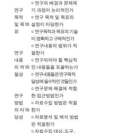
○
연구의 배경과 문제제
연구
기 과정이 논리적인가
목적
○
연구 목적 및 목표의
10
및 목
설정이 타당한가
표
○
연구목적과 목표의 기술
이 명확하고 구체적인가
○
연구내용의 범위가 적
연구
절한가
내용
○
연구되어야 할 핵심적
10
의 적
인 내용들을 포괄하는가
절성
○
연구내용들은 연구목적
달성에 필수적인 것들인가
○
연구문제 해결에 적합
연구
한 접근방법인가
방법
○
자료수집 방법은 적절
10
의 타
한가
당성
○
자료분석 및 해석 방법
은 적절한가
○
자료수집 대상
․
도구
․