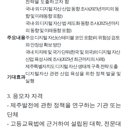
전략을 도출하고자 함
국내
·
외 디지털 자산 산업 동향 조사
(2025
년까지의 동
향 및 미래동향 포함
)
국내
·
외 디지털 자산 법
·
제도화 동향 조사
(2025
년까지
의 동향 및 미래동향 포함
)
주요내용
주요 디지털 자산
(
스테이블 코인 포함
)
의 위험성 검토
와 안정성 확보 방안
국내 지자체 및 국가 단위
(
한국 및 외국
)
의 디지털 자산
산업 육성 사례 조사
(2025
년 최근까지의 사례
)
제주특별자치도 디지털 자산 생태계 구축 전략 도출
디지털자산 관련 산업 육성을 위한 정책 발굴 및
기대효과
실행
3.
응모자 자격
-
제주발전에 관한 정책을 연구하는 기관 또는
단체
-
고등교육법에 근거하여 설립된 대학
,
전문대