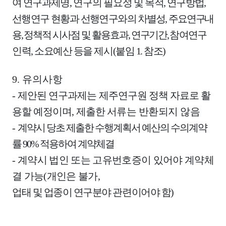
여 연구과제명
,
연구의 필요성
및 목적
,
연구방법
,
선행연구 현황과 선행연구와의
차별성
,
주요
연구내
용
,
정책적
시사점 및 활용효과
,
연
구기간
,
참여연구
인력
,
소요예산 등을 제시
(
붙임
1.
참조
)
9.
유의사항
-
제안된 연구과제는 제주연구원 정책 자료로 활
용할 예정이며
,
제출한
서류는 반환되지 않음
-
계약시 당초 제출한 수행계획서 예산의 수의계약
률
90%
적용하여 계약체결
-
계약시 법인 또는 고유번호증이 있어야 계약체
결 가능
(
개인은 불가
,
업태 및 업종이 연구분야 관련이어야 함
)