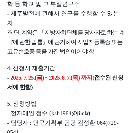
학 등 학교 및 그 부설연구소
-
제주발전에 관해서 연구를 수행할 수 있는
자
※
단
,
계약은
「
지방자치단체를 당사자로 하는 계
약에 관한 법률
」
에 근거하여 사업자등록증 또는
고유번호증 등을 가진 법인이어야 함
4.
신청서 제출기간
-
2025. 7. 25.(
금
) ~ 2025. 8. 7.(
목
)
까지
(
접수된 신청
서에 한함
)
5.
신청방법
-
전자메일 접수
(ksh1984
@jri.re.kr
)
-
담당자
:
연구기획부 담당 김성환
064)729-
0541