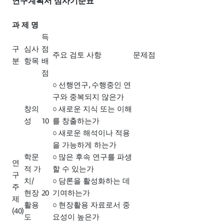
연구계획서 심사기준표
과 제 명
득
구
심사
점
주요 검토 사항
문제점
분
항목
배
점
,
○
선행연구
수행중인 연
구와 중복되지 않은가
창의
○
새로운 지식 또는 이해
10
성
를 창출하는가
○
새로운 해석이나 적용
을 가능하게 하는가
학문
○
많은 후속 연구를 파생
연
적 가
할 수 있는가
구
/
치
○
담론을 활성화하는 데
주
20
현장
기여하는가
제
활용
○
현장활용 자료로서 중
(40)
도
요성이 높은가