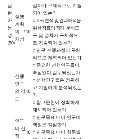
실
절차가 구체적으로 기술
현
되어 있는가
실행
가
○
자료분석 및 결과해석을
계획
능
위한 자료의 정리
․
분석
도
10
의 구
성
구 및 절차가 구체적으
체성
(50)
로 기술되어 있는가
○
연구 수행과정이 구체
적으로 계획되어 있는가
○
중요한 선행연구들이
빠짐없이 검토되었는가
선행
○
선행연구들은 정확하
연구
고 치밀하게 분석되었는
10
의 검
가
토
○
참고문헌이 정확하게
제시되어 있는가
○
연구목표 대비 연구비
연구
책정은 적절한가
비 산
10
○
연구목표 대비 항목별
정