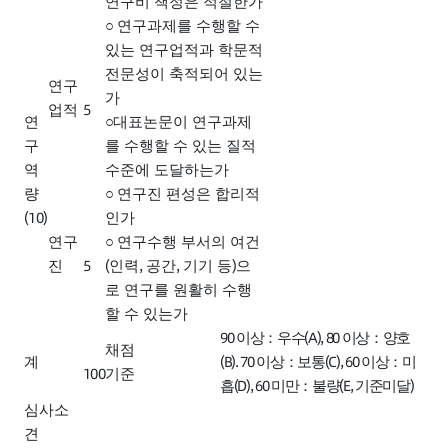
연구비 책정은 적절한가
○
연구과제를 수행할 수
있는 연구업적과 학문적
전문성이 축적되어 있는
연구
가
5
업적
연
○
대표논문이 연구과제
구
를 수행할 수 있는 질적
역
수준에 도달하는가
량
○
연구진 편성은 합리적
(10)
인가
연구
○
연구수행 부서의 여건
5
(
,
,
)
진
인력
공간
기기 등
으
로 연구를 원활히 수행
할 수 있는가
90
(A), 80
이상
：
우수
이상
：
양호
채점
(B). 70
(C), 60
계
이상
：
보통
이상
：
미
100
기준
(D), 60
(E,
)
흡
미만
：
불량
기준미달
심사소
견