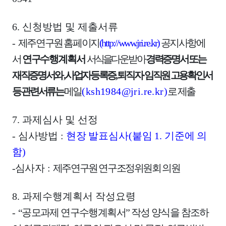
6.
신청방법 및 제출서류
-
제주연구원 홈페이지
(
http://www.jri.re.kr
)
공지사항에
서
연구수행
계획서
서
식을
다
운받아
경력증명서 또는
재직증명서와
,
사업자등록증
,
퇴직자
·
임직원 고용확인서
등 관련서류는
메일
(ksh1984@jri.re.kr)
로
제출
7.
과제심사 및 선정
-
심사방법
:
현장 발표심사
(
붙임
1.
기준에 의
함
)
-
심사자
:
제주연구원 연구조정위원회 의원
8.
과제수행계획서 작성요령
-
“
공모과제 연구수행계획서
”
작성 양식을 참조하